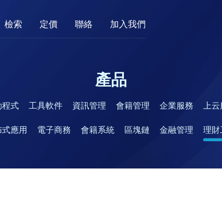
檢索
定價
聯絡
加入我們
產品
動程式
工具軟件
資訊管理
會籍管理
企業服務
上云
佈式應用
電子商務
會籍系統
區塊鏈
金融管理
理財