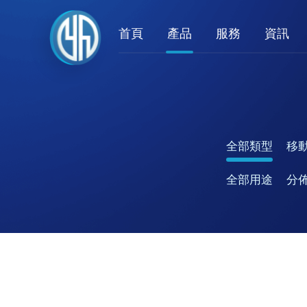
首頁
產品
服務
資訊
全部類型
移
全部用途
分