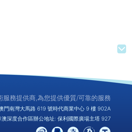
服務提供商,為您提供優質/可靠的服務
門南灣大馬路 619 號時代商業中心 9 樓 902A
澳深度合作區辦公地址: 保利國際廣場主塔 927