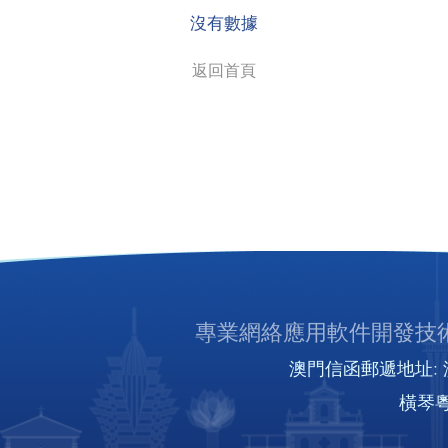
沒有數據
返回首頁
專業網絡應用軟件開發技術
澳門信函郵遞地址: 澳
橫琴粵