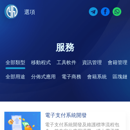
選項
服務
全部類型
移動程式
工具軟件
資訊管理
會籍管理
全部用途
分佈式應用
電子商務
會籍系統
區塊鏈
電子支付系統開發
電子支付系統開發及維護標準流程包