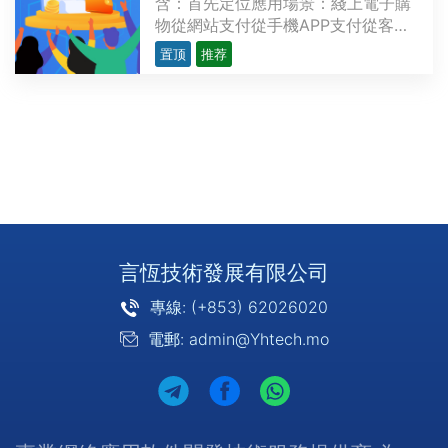
含：首先定位應用場景：綫上電子購
物從網站支付從手機APP支付從客戶
端錢包支付……綫下門市購物購物卡
置顶
推荐
優惠券手機APP二維碼……支持支付
的貨幣本地貨幣支付（基準匯率，例
如：MOP,HKD,CNY,USD 等）虛擬
貨幣支付（實時匯率）積分或優惠券/
代金券兌換支付第三方支付接···
言恆技術發展有限公司
專線: (+853) 62026020
電郵: admin@Yhtech.mo