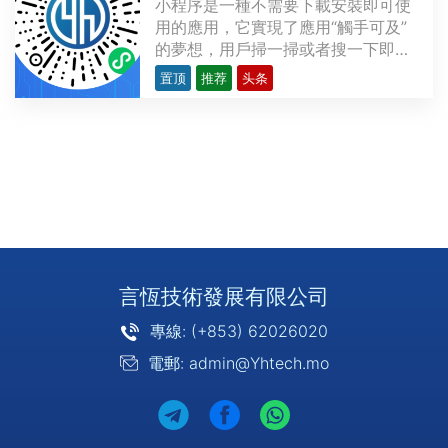
小程序是一種不需要下載安裝即可使
用的應用，它實現了應用“觸手可及”
的夢想，用戶掃一掃或者搜一下即可
打開應用。也體現了“用完即走”的理
置顶
推荐
头条
念，用戶不用關心是否安裝太多應用
的問題。應用將無處不在，隨時可
用，但又無需安裝卸載。上圖為 言恆
科技 的微信小程序展示。支持小程序
的平台微信小程序···
言恆技術發展有限公司
專線: (+853) 62026020
電郵: admin@Yhtech.mo