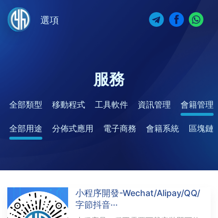
選項
服務
全部類型
移動程式
工具軟件
資訊管理
會籍管理
全部用途
分佈式應用
電子商務
會籍系統
區塊鏈
小程序開發-Wechat/Alipay/QQ/
字節抖音···