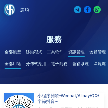
選項
服務
全部類型
移動程式
工具軟件
資訊管理
會籍管理
全部用途
分佈式應用
電子商務
會籍系統
區塊鏈
小程序開發-Wechat/Alipay/QQ/
字節抖音···