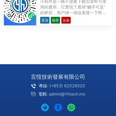
小程序是一種不需要下載安裝即可使
用的應用，它實現了應用“觸手可及”
的夢想，用戶掃一掃或者搜一下即可
打開應用。也體現了“用完即走”的理
置顶
推荐
头条
念，用戶不用關心是否安裝太多應用
的問題。應用將無處不在，隨時可
用，但又無需安裝卸載。上圖為 言恆
科技 的微信小程序展示。支持小程序
的平台微信小程序···
言恆技術發展有限公司
專線: (+853) 62026020
電郵: admin@Yhtech.mo