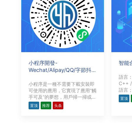
小程序開發-
智能
Wechat/Alipay/QQ/字節抖音
···
語言：So
C++
小程序是一種不需要下載安裝即
語言；
可使用的應用，它實現了應用“觸
Bitsh
手可及”的夢想，用戶掃一掃或者
置顶
l3cos
搜一下即可打開應用。也體現了
置顶
推荐
头条
BS
“用完即走”的理念，用戶不用關
化的
心是否安裝太多應用的問題。應
預不
用將無處不在，隨時可用，但又
並確
無需安裝卸載。上圖為 言恆科技