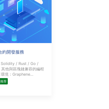
合約開發服務
lidity / Rust / Go /
 / 其他與區塊鏈兼容的編程
環境：Graphene
ares / Hyperledger /
推荐
 / TRON / Ethereum /
C優勢：實現簡單高效的自動
無人服務操作，避免人物干
確定因素，簡化工作流程，
保無風險。行業應用簡介：