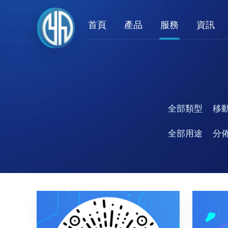
首頁
產品
服務
資訊
全部類型
移
全部用途
分