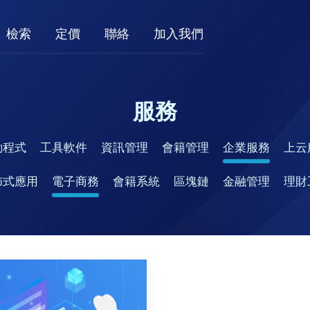
檢索
定價
聯絡
加入我們
服務
動程式
工具軟件
資訊管理
會籍管理
企業服務
上云
佈式應用
電子商務
會籍系統
區塊鏈
金融管理
理財