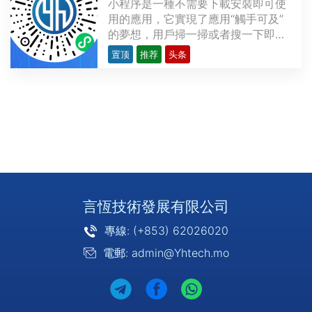
小程序是一種不需要下載安裝即可使
用的應用，它實現了應用“觸手可及”
的夢想，用戶掃一掃或者搜一下即可
打開應用。也體現了“用完即走”的理
置顶
推荐
头条
念，用戶不用關心是否安裝太多應用
的問題。應用將無處不在，隨時可
用，但又無需安裝卸載。上圖為 言恆
科技 的微信小程序展示。支持小程序
的平台微信小程序···
言恆技術發展有限公司
專線: (+853) 62026020
電郵: admin@Yhtech.mo