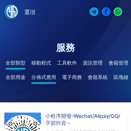
選項
服務
全部類型
移動程式
工具軟件
資訊管理
會籍管理
全部用途
分佈式應用
電子商務
會籍系統
區塊鏈
小程序開發-Wechat/Alipay/QQ/
字節抖音···