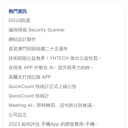
熱門資訊
DDoS防護
漏洞掃描 Security Scanner
網站設計製作
喜迎澳門回歸祖國二十五週年
技術賦能公益無界！YHTECH 推出公益性質···
在現有 APP 中整合 AI：提升競爭力的終···
高爾夫打球記錄 APP
QuickCount 快統計正式上線公告
QuickCount 快統計
Meeting-AI：即時轉寫、語句拆分與會議···
公司設立
2023 如何評估 手機App 的開發費用-手機···