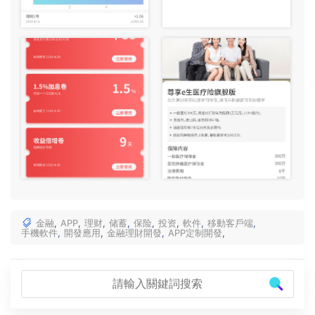
金融
,
APP
,
理财
,
储蓄
,
保险
,
投资
,
軟件
,
移動客戶端
,
手機軟件
,
開發應用
,
金融理財開發
,
APP定制開發
,