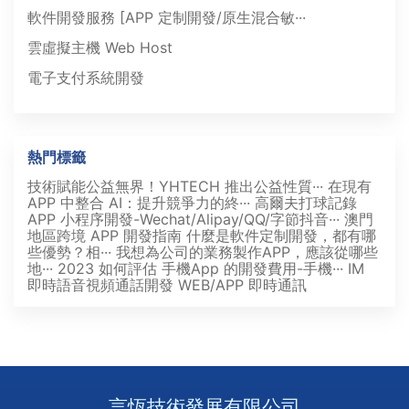
軟件開發服務 [APP 定制開發/原生混合敏···
雲虛擬主機 Web Host
電子支付系統開發
熱門標籤
技術賦能公益無界！YHTECH 推出公益性質···
在現有
APP 中整合 AI：提升競爭力的終···
高爾夫打球記錄
APP
小程序開發-Wechat/Alipay/QQ/字節抖音···
澳門
地區跨境 APP 開發指南
什麼是軟件定制開發，都有哪
些優勢？相···
我想為公司的業務製作APP，應該從哪些
地···
2023 如何評估 手機App 的開發費用-手機···
IM
即時語音視頻通話開發
WEB/APP 即時通訊
言恆技術發展有限公司