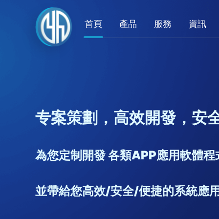
首頁
產品
服務
資訊
专案策劃，高效開發，安
為您定制開發 各類APP應用軟體程
並帶給您高效/安全/便捷的系統應用