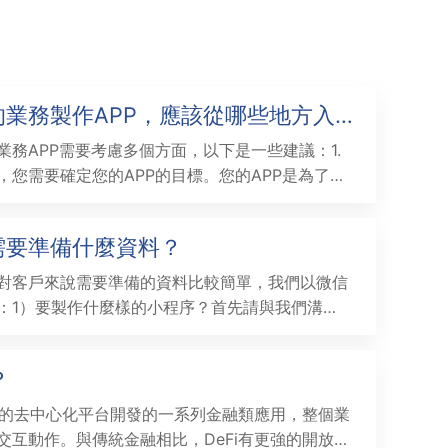
業務製作APP，應該從哪些地方入
業務APP需要考慮多個方面，以下是一些建議：1.
，您需要確定您的APP的目標。您的APP是為了提
為了提高客戶體驗？這將有助於您確定APP的功能
研究市場：您需要研究您的競爭對手和行業趨勢。這將
需要準備什麼資料？
的APP應該包含哪些功能，以及如何設計您的APP
對客戶來說需要準備的資料比較簡單，我們以微信
：1）要製作什麼樣的小程序？首先請與我們溝通
程序策劃案出謀劃策。其次制定完整的小程序專
好以下資料準備進行小程序的平台申請。
？
開放的去中心化平台開發的一系列金融類應用，整個業
交互動作。與傳統金融相比，DeFi有更強的開放性