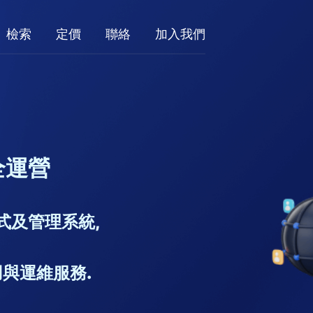
檢索
定價
聯絡
加入我們
全運營
式及管理系統,
與運維服務.