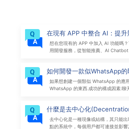
在現有 APP 中整合 AI：
(2025最新) | YHTECH
想在您現有的 APP 中加入 AI 功能嗎？Y
用開發服務，從智能推薦、AI Chatbot
AI，提升用戶體驗與市場競爭力。了解
落地案例與實踐路徑。
如何開發一款似WhatsApp
如果想創建一個類似 WhatsApp 的
WhatsApp 的東西.成功的構成因素:
聯。訊息的存儲和轉發（離線信息必達
類型。多用戶聊天。可設定的隱私政策
什麼是去中心化(Decentratio
電話與語音電話便捷的聊天記錄遷移如何開
的即時
去中心化是一種現像或結構，其只能出
點的系統中，每個用戶都可連接並影響