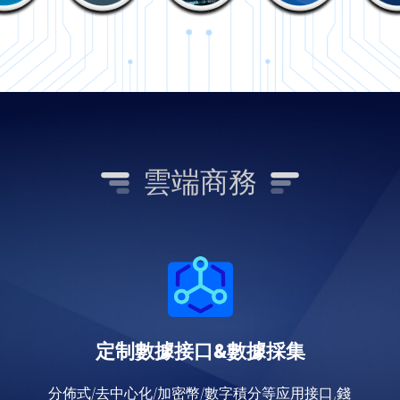
雲端商務
定制數據接口&數據採集
分佈式/去中心化/加密幣/數字積分等应用接口,錢