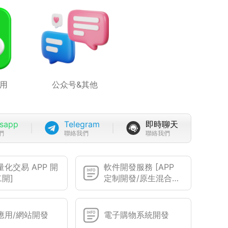
用
公众号&其他
sapp
Telegram
即時聊天
們
聯絡我們
聯絡我們
化交易 APP 開
軟件開發服務 [APP
二開]
定制開發/原生混合敏
捷開發]
應用/網站開發
電子購物系統開發