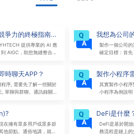
提升競爭力的終極指南
我想為公司的
手？
HTECH 提供專業的 AI 應
製作一個公司的
 到 AIGC，助您無縫整合
確定目標：首先
香港、澳門及全球最新 AI
高銷售額，還是
和設計。2. 
的即時聊天APP？
製作小程序
有助於您確定您
以滿足客戶需求
應用程序, 需要先了解一些關於
其實製作小程序
聊天, 單聊與群聊。通訊錄關
小程序為例說明
）。規範的個人事件與消息
讓我們為您的小
與預防帳戶欺騙。網絡視訊
案。2）請準備
n)?
DeFi是什麼
發像 WhatsApp 這樣
現在擁有眾多用戶或眾多節
DeFi是基於
其他節點。通俗地講，就是
務流程是鏈上的