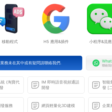
移動程式
H5 應用&插件
小程序&流應
What
業務未在其中或有疑問請聯絡我們.
聯絡我
統 (淘寶代
IM 即時語音視頻通話
智能量
開發
開發
發 [
開發服務
網頁輕量化3D建模
企業