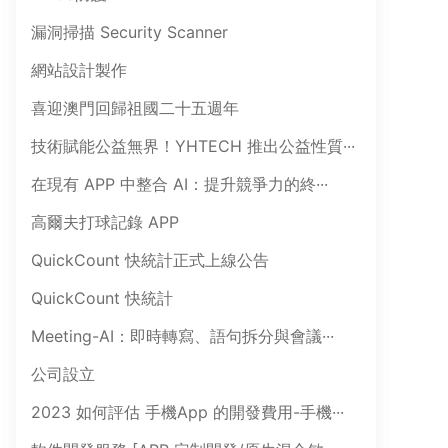
漏洞掃描 Security Scanner
網站設計製作
喜迎澳門回歸祖國二十五週年
技術賦能公益無界！YHTECH 推出公益性質···
在現有 APP 中整合 AI：提升競爭力的終···
高爾夫打球記錄 APP
QuickCount 快統計正式上線公告
QuickCount 快統計
Meeting-AI：即時轉寫、語句拆分與會議···
公司設立
2023 如何評估 手機App 的開發費用-手機···