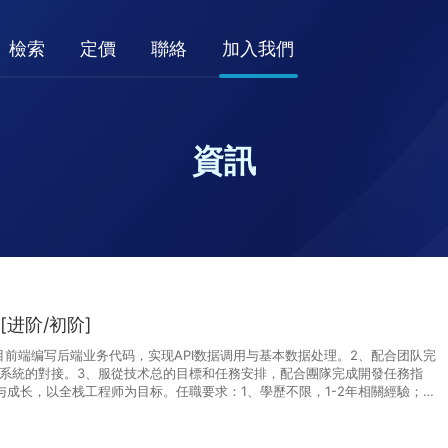
檢索
定價
聯絡
加入我們
資訊
[进阶/初阶]
目前端编写后端业务代码，实现API数据调用与基本数据处理。2、配合团队完
系統的對接。3、服從技术总的目標和任務安排，配合團隊完成開發任務指
与成长，以全栈工程师为目标。任職要求：1、學歷不限，1-2年相關經驗；
·