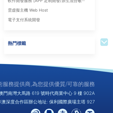
軟件開發服務 [APP 定制開發/原生混合敏···
雲虛擬主機 Web Host
電子支付系統開發
熱門標籤
服務提供商,為您提供優質/可靠的服務
門南灣大馬路 619 號時代商業中心 9 樓 902A
澳深度合作區辦公地址: 保利國際廣場主塔 927