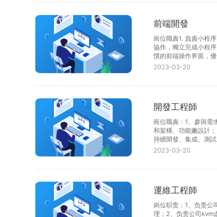
前端開發
崗位職責1. 負責小程
協作，獨立完成小程序
慣的前端操作界面，優
以上前端開發經驗···
2023-03-20
開發工程師
崗位職責：1、參與需
和架構、功能嫩設計；
持續開發、集成、測試
歷不限，4年以上Web··
2023-03-20
運維工程師
岗位职责：1、负责公
理；2、负责公司kv