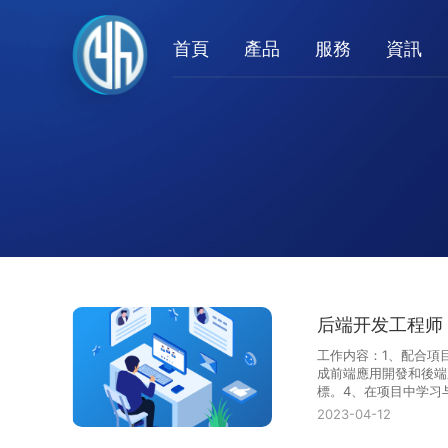
首頁
產品
服務
資訊
后端开发工程师 
工作内容：1、配合項
成前端應用開發和後端
標。4、在项目中学习
2、认识基本开发工具··
2023-04-12