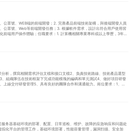
序、公眾號、WEB端的前端開發；2. 完善產品前端技術架構，與後端開發人員
、公眾號、Web等前端開發任務；3. 根據軟件需求，設計出符合用戶使用習
化前端用戶操作體驗；任職要求：1. 計算機相關專業專科或以上學歷，3年及
求分析，撰寫相關需求評估文檔和接口文檔2、負責技術路線、技術產品選型
3、組織隊伍在技術框架下完成功能模塊的編碼和單元測試4、做好項目研發
、上線交付研發管理5、具有良好的團隊合作和溝通能力。崗位要求：1、學
·
司服务器基础环境的部署、配置、日常巡检、维护、故障的应急响应和问题处
m虚拟化平台的管理工作，基础环境部署，性能容量管理，漏洞扫描、安全加