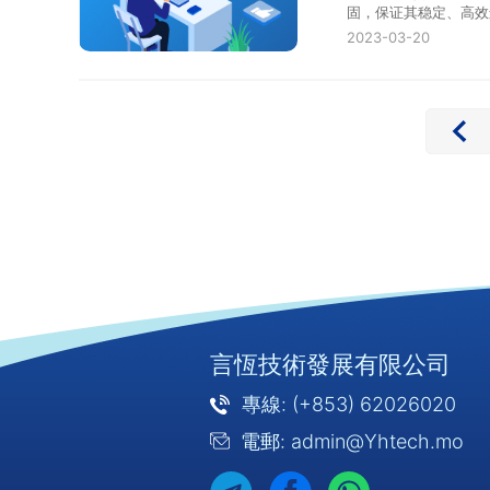
固，保证其稳定、高效
值，处理告警信息和···
2023-03-20
言恆技術發展有限公司
專線: (+853) 62026020
電郵: admin@Yhtech.mo