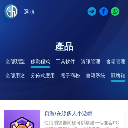
選項
產品
全部類型
移動程式
工具軟件
資訊管理
會籍管理
全部用途
分佈式應用
電子商務
會籍系統
區塊鏈
頁游/在線多人小遊戲
使用瀏覽器同樣可以構建一個兼容PC