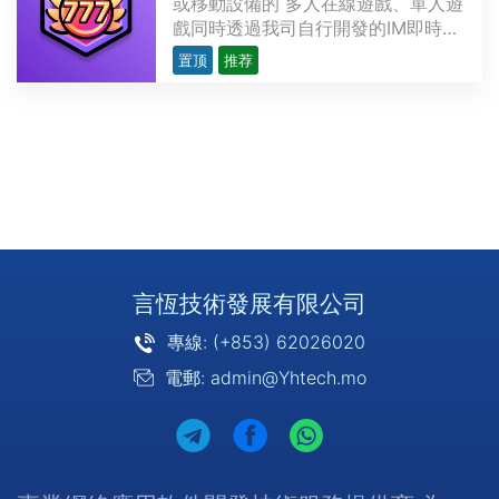
或移動設備的 多人在線遊戲、單人遊
戲同時透過我司自行開發的IM即時聊
天系統可增加遊戲中的實時互動
置顶
推荐
https://yhtech.mo/Services/IM-
voice-chat-software-
development-3.html其中包含以下
主要的功能單元：實時多人在線可發
送文字消息可發送語音消息可進行道
具交易個···
言恆技術發展有限公司
專線: (+853) 62026020
電郵: admin@Yhtech.mo