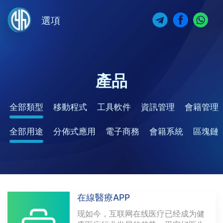
選項
產品
全部類型
移動程式
工具軟件
資訊管理
會籍管理
全部用途
分佈式應用
電子商務
會籍系統
區塊鏈
在線醫療APP
现如今，互联网在线医疗已经成为健