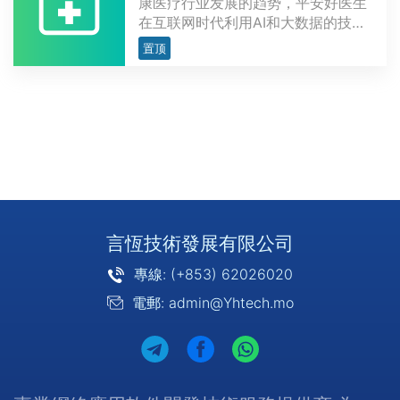
康医疗行业发展的趋势，平安好医生
在互联网时代利用AI和大数据的技术
通过捕获用户购买药物，看病问诊，
置顶
养生保健的需求提供“一站式”医疗服
务，走在了行业的前端。
言恆技術發展有限公司
專線: (+853) 62026020
電郵: admin@Yhtech.mo