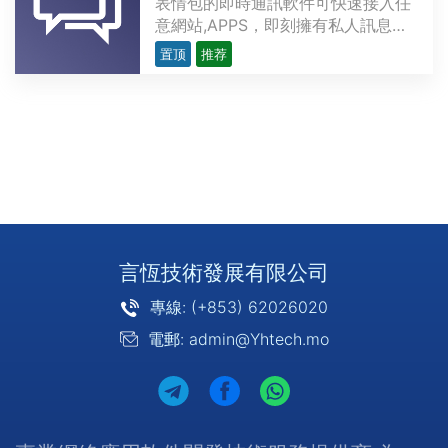
表情包的即時通訊軟件可快速接入任
意網站,APPS，即刻擁有私人訊息、
群組對話、聊天室、直播等通訊能力
置顶
推荐
訊息必達、支持離線消息、快速集成
全程點對點加密、全球互通、無法監
聽及監控多樣化訊息類型，全面滿足
通訊需求文本表情圖片語音視訊音視
頻通話自定義訊息更···
言恆技術發展有限公司
專線: (+853) 62026020
電郵: admin@Yhtech.mo