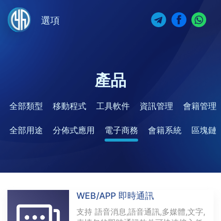
選項
產品
全部類型
移動程式
工具軟件
資訊管理
會籍管理
全部用途
分佈式應用
電子商務
會籍系統
區塊鏈
WEB/APP 即時通訊
支持 語音消息,語音通訊,多媒體,文字,