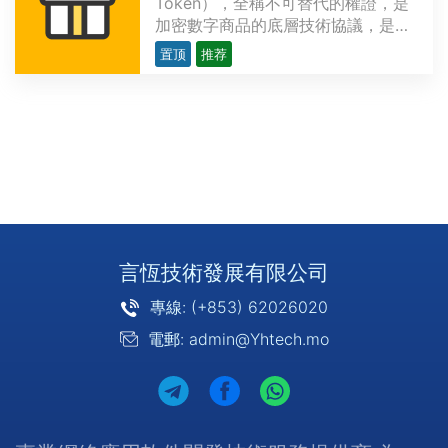
Token），全稱不可替代的權證，是
加密數字商品的底層技術協議，是以
區塊鏈技術為底層，用來表示數字作
置顶
推荐
品的唯一性，並可以永久存儲，具有
去中心化、不可複制、不可分割、不
可偽造的特點，但又極具流動性。和
虛擬貨幣不同，NFT有真實的數字內
容作為價值支撐，且不具有···
言恆技術發展有限公司
專線: (+853) 62026020
電郵: admin@Yhtech.mo