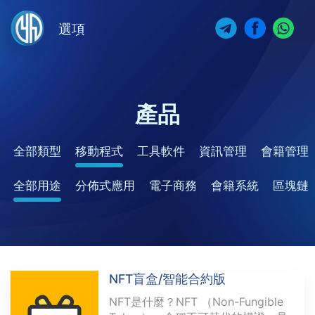
選項
產品
全部類型
移動程式
工具軟件
資訊管理
會籍管理
全部用途
分佈式應用
電子商務
會籍系統
區塊鏈
NFT盲盒/智能合約版
NFT是什麼？NFT （Non-Fungible