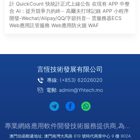
計
QuickCount 快統計正式上線公告
在現有 APP 中整
合 AI：提升競爭力的終···
高爾夫打球記錄 APP
小程序
開發-Wechat/Alipay/QQ/字節抖音···
雲服務器ECS
Web應用託管服務
Web應用防火牆 WAF
言恆技術發展有限公司
專線: (+853) 62026020
電郵: admin@Yhtech.mo
專業網絡應用軟件開發技術服務提供商,為您提供優質/可靠的服務
澳門信函郵遞地址: 澳門南灣大馬路 619 號時代商業中心 9 樓 902A