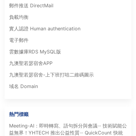
郵件推送 DirectMail
負載均衡
實人認證 Human authentication
電子郵件
雲數據庫RDS MySQL版
九澳聖若瑟宿舍APP
九澳聖若瑟宿舍-上下班打咭二維碼圖示
域名 Domain
熱門標籤
Meeting-AI：即時轉寫、語句拆分與會議···
技術賦能公
益無界！YHTECH 推出公益性質···
QuickCount 快統