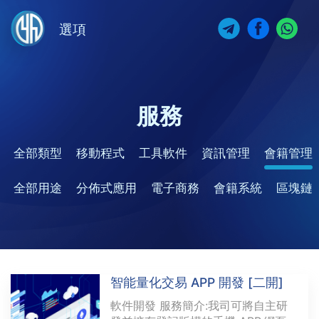
選項
服務
全部類型
移動程式
工具軟件
資訊管理
會籍管理
全部用途
分佈式應用
電子商務
會籍系統
區塊鏈
智能量化交易 APP 開發 [二開]
軟件開發 服務簡介:我司可將自主研