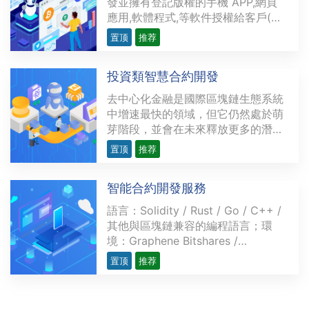
發並擁有登記版權的手機 APP,網頁
應用,軟體程式,等軟件授權給客戶(甲
方)委託我司進行二次開發.開發後所
置顶
推荐
完成的軟件版權可歸屬於客戶,如客戶
需要申請著作權(知識產權,版權,專利)
投資類智慧合約開發
我司將極力配合,且會提供核心源碼片
段供客戶進行申報.APP/網站/軟件開
去中心化金融是國際區塊鏈生態系統
發成功後客戶自行···
中增速最快的領域，但它仍然處於萌
芽階段，並會在未來釋放更多的潛
力。越來越多的開發者研發複雜精密
置顶
推荐
的去中心化應用程序（dApps），為
金融領域提供各類用例，力求創造出
智能合約開發服務
現存金融服務的替代品。這些用例涉
及的範圍從簡單交易（如P2P支付）
語言：Solidity / Rust / Go / C++ /
到多方復雜的應用不等，比···
其他與區塊鏈兼容的編程語言；環
境：Graphene Bitshares /
Hyperledger / l3cos / TRON /
置顶
推荐
Ethereum / BSC優勢：實現簡單高
效的自動化的無人服務操作，避免人
物干預不確定因素，簡化工作流程，