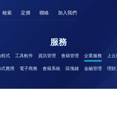
檢索
定價
聯絡
加入我們
服務
動程式
工具軟件
資訊管理
會籍管理
企業服務
上云
佈式應用
電子商務
會籍系統
區塊鏈
金融管理
理財