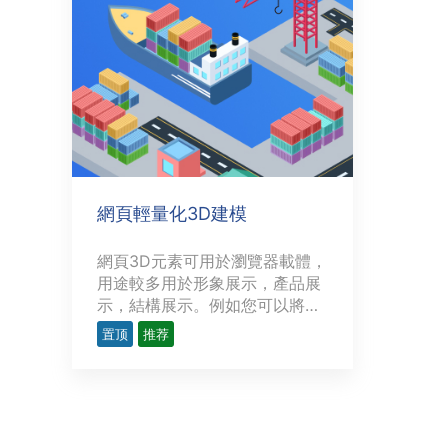
網頁輕量化3D建模
網頁3D元素可用於瀏覽器載體，
用途較多用於形象展示，產品展
示，結構展示。例如您可以將公
司的平面logo製作成3D形式并
置顶
推荐
且可以自由拖動及可自由調整視
覺角度的文件，且可設定其動畫
及運動模式自動運動。3D元素可
用於：瀏覽器網頁（本地或遠程
/ PC & 移動設備）嵌入APP作爲