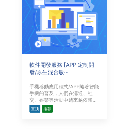
軟件開發服務 [APP 定制開
發/原生混合敏···
手機移動應用程式/APP隨著智能
手機的普及，人們在溝通、社
交、娛樂等活動中越來越依賴於
手機app軟件（app，英文
置顶
推荐
application的簡稱，即應用軟
件，通常是指iPhone、安卓等手
機應用軟件）。手機軟件是通過
分析，設計，編碼，生成軟件，