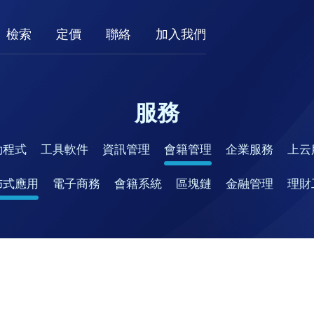
檢索
定價
聯絡
加入我們
服務
動程式
工具軟件
資訊管理
會籍管理
企業服務
上云
佈式應用
電子商務
會籍系統
區塊鏈
金融管理
理財