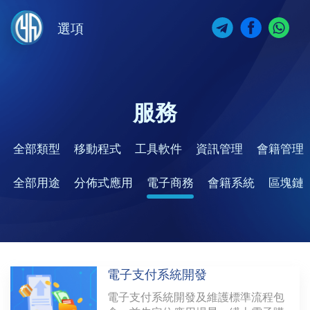
選項
服務
全部類型
移動程式
工具軟件
資訊管理
會籍管理
全部用途
分佈式應用
電子商務
會籍系統
區塊鏈
電子支付系統開發
電子支付系統開發及維護標準流程包