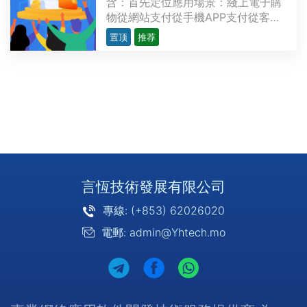
含：首先定位應用場景：綫上電子購
物從網站支付從手機APP支付從客戶
端錢包支付……綫下門市購物購物卡
置顶
推荐
優惠券手機APP二維碼……支持支付
的貨幣本地貨幣支付（基準匯率，例
如：MOP,HKD,CNY,USD 等）虛擬
貨幣支付（實時匯率）積分或優惠券/
代金券兌換支付第三方支付接···
言恆技術發展有限公司
專線: (+853) 62026020
電郵: admin@Yhtech.mo