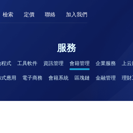
檢索
定價
聯絡
加入我們
服務
動程式
工具軟件
資訊管理
會籍管理
企業服務
上云
佈式應用
電子商務
會籍系統
區塊鏈
金融管理
理財