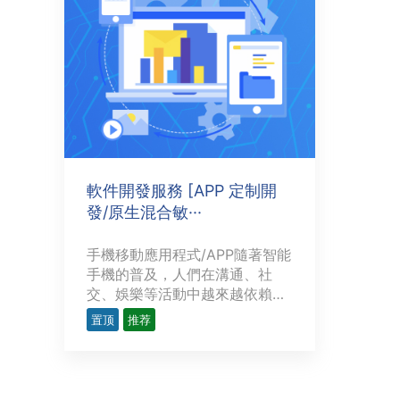
軟件開發服務 [APP 定制開
發/原生混合敏···
手機移動應用程式/APP隨著智能
手機的普及，人們在溝通、社
交、娛樂等活動中越來越依賴於
手機app軟件（app，英文
置顶
推荐
application的簡稱，即應用軟
件，通常是指iPhone、安卓等手
機應用軟件）。手機軟件是通過
分析，設計，編碼，生成軟件，