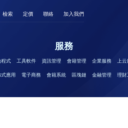
檢索
定價
聯絡
加入我們
服務
動程式
工具軟件
資訊管理
會籍管理
企業服務
上云
佈式應用
電子商務
會籍系統
區塊鏈
金融管理
理財