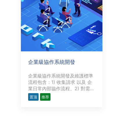
企業級協作系統開發
企業級協作系統開發及維護標準
流程包含：1) 收集請求 以及 企
業日常內部協作流程、2) 對需求
進行評估、3) 依據收集到的流程
置顶
推荐
設計操作界面、4) 評估/選擇提
案、5) 實施系統開發、6) 測試
與 優化系統、7) 實施部署系
統、8) 變更及維護系統（長
期）。