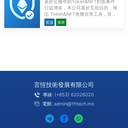
基於近幾年的Token&NFT釣魚事件
日益增多，本公司基於互助目的，推
出 Token&NFT免費自查工具，並可
透過 MeatMask 進行自助解除授
置顶
推荐
權。申明：該工具不會記錄任何信
息，查詢所使用的數據均來自於鏈上
數據。URL：
https://www.tokensafer.com/語
言：英文、簡體中文，繁體中文# 操
作說明：## 僅查···
言恆技術發展有限公司
專線: (+853) 62026020
電郵: admin@Yhtech.mo