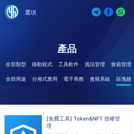
選項
產品
全部類型
移動程式
工具軟件
資訊管理
會籍管理
全部用途
分佈式應用
電子商務
會籍系統
區塊鏈
[免費工具] Token&NFT 授權管
理