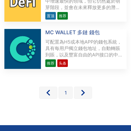
中增速最快的領域，但它仍然處於萌
芽階段，並會在未來釋放更多的潛
力。越來越多的開發者研發複雜精密
置顶
推荐
的去中心化應用程序（dApps），為
金融領域提供各類用例，力求創造出
MC WALLET 多鏈 錢包
現存金融服務的替代品。這些用例涉
及的範圍從簡單交易（如P2P支付）
可配置為H5或本地APP的錢包系統，
到多方復雜的應用不等，比···
具有每用戶獨立錢包地址，自動轉賬
到賬，以及豐富自由的API接口的中
心化錢包
推荐
头条
1