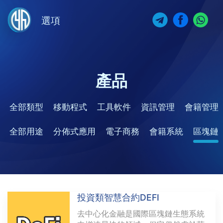
選項
產品
全部類型
移動程式
工具軟件
資訊管理
會籍管理
全部用途
分佈式應用
電子商務
會籍系統
區塊鏈
投資類智慧合約DEFI
去中心化金融是國際區塊鏈生態系統