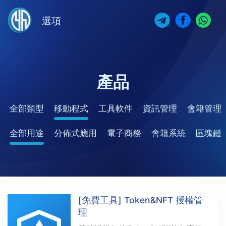
選項
產品
全部類型
移動程式
工具軟件
資訊管理
會籍管理
全部用途
分佈式應用
電子商務
會籍系統
區塊鏈
[免費工具] Token&NFT 授權管
理