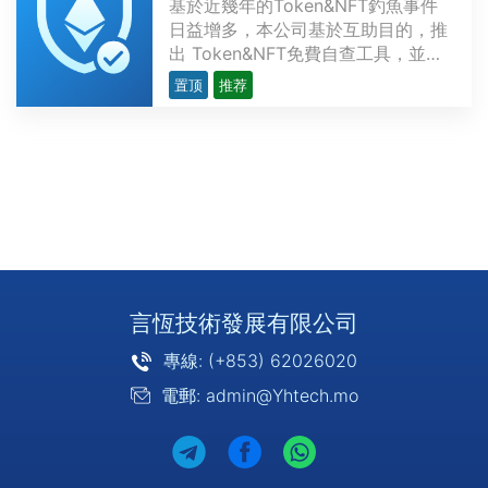
基於近幾年的Token&NFT釣魚事件
日益增多，本公司基於互助目的，推
出 Token&NFT免費自查工具，並可
透過 MeatMask 進行自助解除授
置顶
推荐
權。申明：該工具不會記錄任何信
息，查詢所使用的數據均來自於鏈上
數據。URL：
https://www.tokensafer.com/語
言：英文、簡體中文，繁體中文# 操
作說明：## 僅查···
言恆技術發展有限公司
專線: (+853) 62026020
電郵: admin@Yhtech.mo