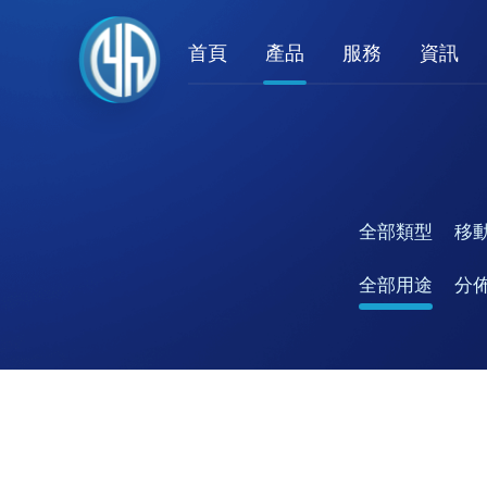
首頁
產品
服務
資訊
全部類型
移
全部用途
分