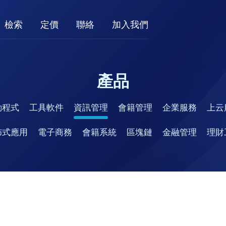
檢索
定價
聯絡
加入我們
產品
動程式
工具軟件
資訊管理
會籍管理
企業服務
上云
佈式應用
電子商務
會籍系統
區塊鏈
金融管理
理財