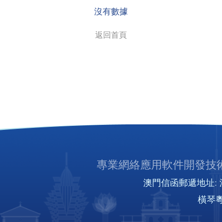
沒有數據
返回首頁
專業網絡應用軟件開發技術
澳門信函郵遞地址: 澳
橫琴粵