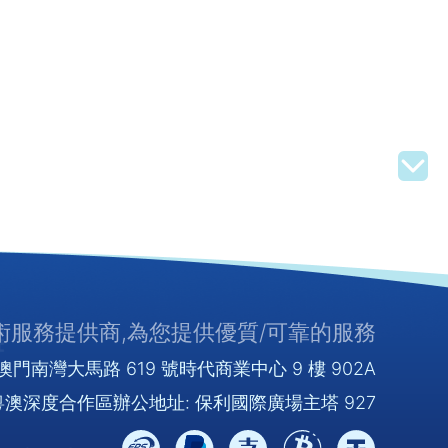
服務提供商,為您提供優質/可靠的服務
門南灣大馬路 619 號時代商業中心 9 樓 902A
澳深度合作區辦公地址: 保利國際廣場主塔 927