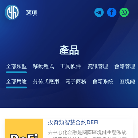
選項
產品
全部類型
移動程式
工具軟件
資訊管理
會籍管理
全部用途
分佈式應用
電子商務
會籍系統
區塊鏈
投資類智慧合約DEFI
去中心化金融是國際區塊鏈生態系統