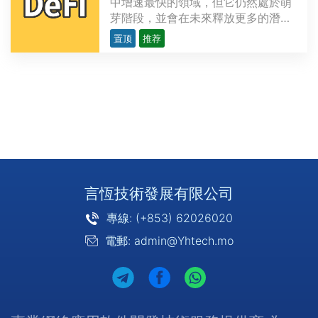
中增速最快的領域，但它仍然處於萌
芽階段，並會在未來釋放更多的潛
力。越來越多的開發者研發複雜精密
置顶
推荐
的去中心化應用程序（dApps），為
金融領域提供各類用例，力求創造出
現存金融服務的替代品。這些用例涉
及的範圍從簡單交易（如P2P支付）
到多方復雜的應用不等，比···
言恆技術發展有限公司
專線: (+853) 62026020
電郵: admin@Yhtech.mo