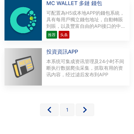
MC WALLET 多鏈 錢包
現存金融服務的替代品。這些用例涉
及的範圍從簡單交易（如P2P支付）
可配置為H5或本地APP的錢包系統，
到多方復雜的應用不等，比···
具有每用戶獨立錢包地址，自動轉賬
到賬，以及豐富自由的API接口的中
心化錢包
推荐
头条
投資資訊APP
本系统可集成资讯管理及24小时不间
断执行数据爬虫采集，抓取有用的资
讯内容，经过滤后发布到APP
1