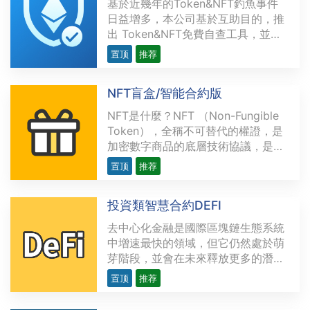
基於近幾年的Token&NFT釣魚事件
日益增多，本公司基於互助目的，推
出 Token&NFT免費自查工具，並可
透過 MeatMask 進行自助解除授
置顶
推荐
權。申明：該工具不會記錄任何信
息，查詢所使用的數據均來自於鏈上
NFT盲盒/智能合約版
數據。URL：
https://www.tokensafer.com/語
NFT是什麼？NFT （Non-Fungible
言：英文、簡體中文，繁體中文# 操
Token），全稱不可替代的權證，是
作說明：## 僅查···
加密數字商品的底層技術協議，是以
區塊鏈技術為底層，用來表示數字作
置顶
推荐
品的唯一性，並可以永久存儲，具有
去中心化、不可複制、不可分割、不
投資類智慧合約DEFI
可偽造的特點，但又極具流動性。和
虛擬貨幣不同，NFT有真實的數字內
去中心化金融是國際區塊鏈生態系統
容作為價值支撐，且不具有···
中增速最快的領域，但它仍然處於萌
芽階段，並會在未來釋放更多的潛
力。越來越多的開發者研發複雜精密
置顶
推荐
的去中心化應用程序（dApps），為
金融領域提供各類用例，力求創造出