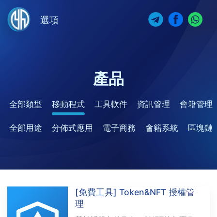
選項
產品
全部類型
移動程式
工具軟件
資訊管理
會籍管理
全部用途
分佈式應用
電子商務
會籍系統
區塊鏈
[免費工具] Token&NFT 授權管
理