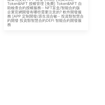
Token&NFT 授權管理
[免費] Token&NFT 自
助檢查合約授權服務···
NFT盲盒/智能合約版
企業官網開發有哪些需要注意的?
軟件開發服
務 [APP 定制開發/原生混合敏···
投資類智慧合
約開發
投資類智慧合約DEFI
智能合約開發服
務