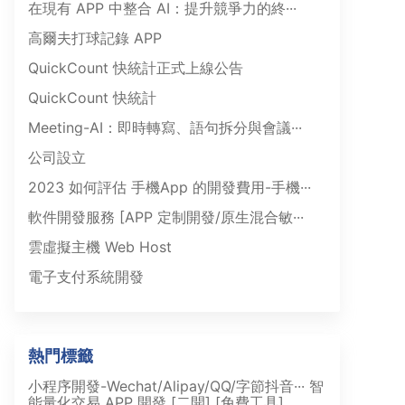
在現有 APP 中整合 AI：提升競爭力的終···
高爾夫打球記錄 APP
QuickCount 快統計正式上線公告
QuickCount 快統計
Meeting-AI：即時轉寫、語句拆分與會議···
公司設立
2023 如何評估 手機App 的開發費用-手機···
軟件開發服務 [APP 定制開發/原生混合敏···
雲虛擬主機 Web Host
電子支付系統開發
熱門標籤
小程序開發-Wechat/Alipay/QQ/字節抖音···
智
能量化交易 APP 開發 [二開]
[免費工具]