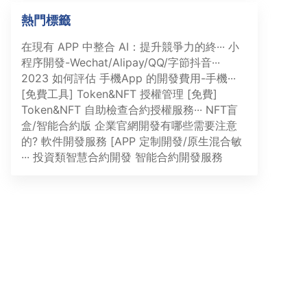
熱門標籤
在現有 APP 中整合 AI：提升競爭力的終···
小
程序開發-Wechat/Alipay/QQ/字節抖音···
2023 如何評估 手機App 的開發費用-手機···
[免費工具] Token&NFT 授權管理
[免費]
Token&NFT 自助檢查合約授權服務···
NFT盲
盒/智能合約版
企業官網開發有哪些需要注意
的?
軟件開發服務 [APP 定制開發/原生混合敏
···
投資類智慧合約開發
智能合約開發服務