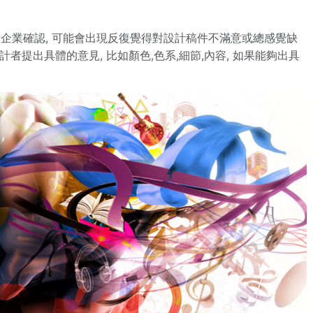
給企業確認, 可能會出現反復覺得對設計稿件不滿意或總感覺缺
者提出具體的意見, 比如顏色,色系,細節,內容, 如果能夠出具