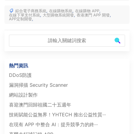
綜合電子商務系統
,
在線購物系統
,
在線購物 APP
,
在線下單支付系統
,
大型購物系統開發
,
香港澳門 APP 開發
,
APP定制開發
,
熱門資訊
DDoS防護
漏洞掃描 Security Scanner
網站設計製作
喜迎澳門回歸祖國二十五週年
技術賦能公益無界！YHTECH 推出公益性質···
在現有 APP 中整合 AI：提升競爭力的終···