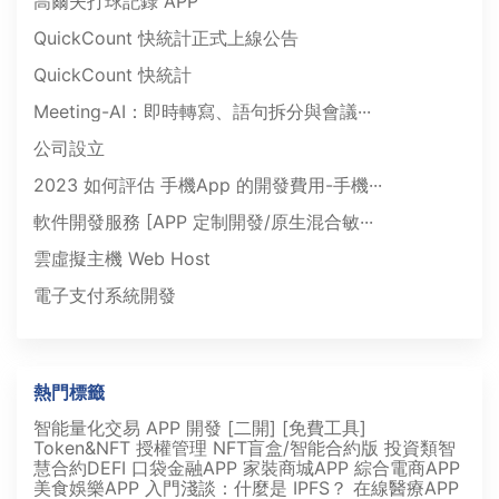
高爾夫打球記錄 APP
QuickCount 快統計正式上線公告
QuickCount 快統計
Meeting-AI：即時轉寫、語句拆分與會議···
公司設立
2023 如何評估 手機App 的開發費用-手機···
軟件開發服務 [APP 定制開發/原生混合敏···
雲虛擬主機 Web Host
電子支付系統開發
熱門標籤
智能量化交易 APP 開發 [二開]
[免費工具]
Token&NFT 授權管理
NFT盲盒/智能合約版
投資類智
慧合約DEFI
口袋金融APP
家裝商城APP
綜合電商APP
美食娛樂APP
入門淺談：什麼是 IPFS？
在線醫療APP