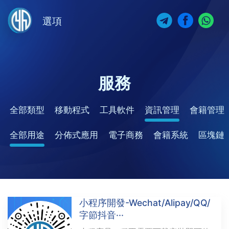
選項
服務
全部類型
移動程式
工具軟件
資訊管理
會籍管理
全部用途
分佈式應用
電子商務
會籍系統
區塊鏈
小程序開發-Wechat/Alipay/QQ/
字節抖音···