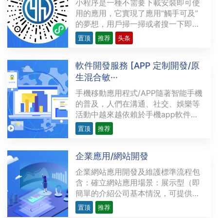
小程序是一種不需要下載安裝即可使
用的應用，它實現了應用“觸手可及”
的夢想，用戶掃一掃或者搜一下即可
打開應用。也體現了“用完即走”的理
置顶
推荐
头条
念，用戶不用關心是否安裝太多應用
的問題。應用將無處不在，隨時可
軟件開發服務 [APP 定制開發/原
用，但又無需安裝卸載。上圖為 言恆
生混合敏···
科技 的微信小程序展示。支持小程序
的平台微信小程序···
手機移動應用程式/APP隨著智能手機
的普及，人們在溝通、社交、娛樂等
活動中越來越依賴於手機app軟件
（app，英文application的簡稱，即
置顶
推荐
應用軟件，通常是指iPhone、安卓等
手機應用軟件）。手機軟件是通過分
企業應用/網站開發
析，設計，編碼，生成軟件，而手機
軟件是一種特殊的軟件。APP 的基本
企業網站應用開發及維護標準流程包
分類根據手機使用的不同操···
含：確立網站應用場景：展示型（即
簡單的介紹公司基本情況，可提供的
產品及服務，聯絡方式等，這一類型
置顶
推荐
的網站可選擇快速建站服務）銷售型