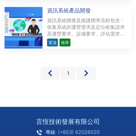
（即在a.展示型的基礎上，加入了購
資訊系統產品開發
物與在綫支付等以商店主題的功能[可
選]，使客戶能夠在瀏覽網頁的同時完
資訊系統開發及維護標準流程包含：
成落單支付）應用型···
收集系統的運營需求及定位收集請求
及運營要求、設備要求、評估需求製
作提案、設計系統界面及展示界面、
置顶
推荐
評估/選擇提案、開發系統、測試系
統、實施系統、變更及維護系統。
1
言恆技術發展有限公司
專線: (+853) 62026020