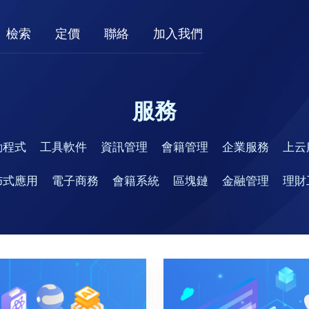
檢索
定價
聯絡
加入我們
服務
動程式
工具軟件
資訊管理
會籍管理
企業服務
上云
佈式應用
電子商務
會籍系統
區塊鏈
金融管理
理財