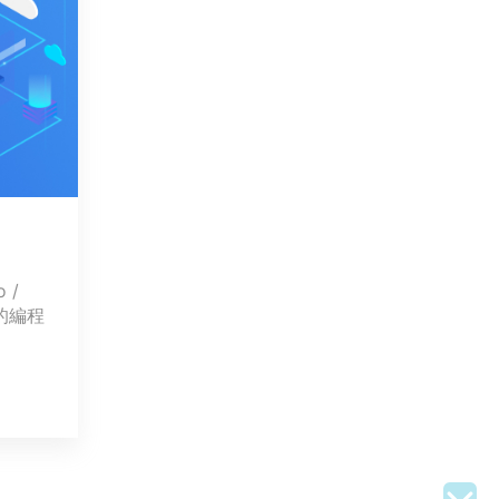
o /
的編程
/
 /
的自動
人物干
流程，
簡介：