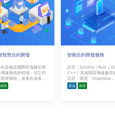
類智慧合約開發
智能合約開發服務
心化金融是國際區塊鏈生態
語言：Solidity / Rust / G
中增速最快的領域，但它仍
C++ / 其他與區塊鏈兼容
於萌芽階段，並會在未來釋
語言；環境：Graphene
多的潛力。越來越多的開發
Bitshares / Hyperledger 
推荐
置顶
推荐
l3cos / TRON / Ethereum
發複雜精密的去中心化應用
BSC優勢：實現簡單高效
dApps），為金融領域提
化的無人服務操作，避免
類用例，力求創造出現存金
預不確定因素，簡化工作
務的替代品。這些用例涉及
並確保無風險。行業應用
從簡單交易（如P2P支