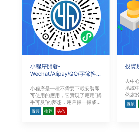
小程序開發-
投資
Wechat/Alipay/QQ/字節抖音
···
去中
系統
小程序是一種不需要下載安裝即
然處
可使用的應用，它實現了應用“觸
放更
手可及”的夢想，用戶掃一掃或者
置顶
者研
搜一下即可打開應用。也體現了
置顶
推荐
头条
程序（
“用完即走”的理念，用戶不用關
供各
心是否安裝太多應用的問題。應
融服
用將無處不在，隨時可用，但又
的範圍
無需安裝卸載。上圖為 言恆科技