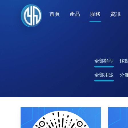
首頁
產品
服務
資訊
全部類型
移
全部用途
分