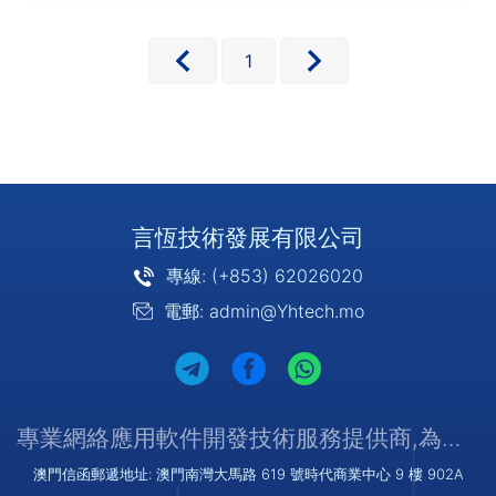
物干預不確定因素，簡化工作流程，
並確保無風險。行業應用簡介：政府
執行匿名的電子選舉，所有參與者和
1
···
言恆技術發展有限公司
專線: (+853) 62026020
電郵: admin@Yhtech.mo
專業網絡應用軟件開發技術服務提供商,為您提供優質/可靠的服務
澳門信函郵遞地址: 澳門南灣大馬路 619 號時代商業中心 9 樓 902A