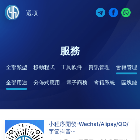
選項
服務
全部類型
移動程式
工具軟件
資訊管理
會籍管理
全部用途
分佈式應用
電子商務
會籍系統
區塊鏈
小程序開發-Wechat/Alipay/QQ/
字節抖音···