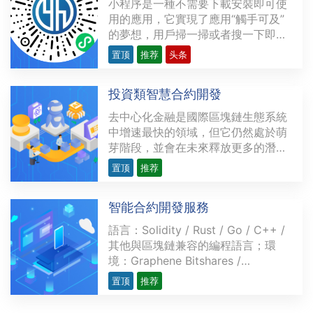
小程序是一種不需要下載安裝即可使
用的應用，它實現了應用“觸手可及”
的夢想，用戶掃一掃或者搜一下即可
打開應用。也體現了“用完即走”的理
置顶
推荐
头条
念，用戶不用關心是否安裝太多應用
的問題。應用將無處不在，隨時可
投資類智慧合約開發
用，但又無需安裝卸載。上圖為 言恆
科技 的微信小程序展示。支持小程序
去中心化金融是國際區塊鏈生態系統
的平台微信小程序···
中增速最快的領域，但它仍然處於萌
芽階段，並會在未來釋放更多的潛
力。越來越多的開發者研發複雜精密
置顶
推荐
的去中心化應用程序（dApps），為
金融領域提供各類用例，力求創造出
智能合約開發服務
現存金融服務的替代品。這些用例涉
及的範圍從簡單交易（如P2P支付）
語言：Solidity / Rust / Go / C++ /
到多方復雜的應用不等，比···
其他與區塊鏈兼容的編程語言；環
境：Graphene Bitshares /
Hyperledger / l3cos / TRON /
置顶
推荐
Ethereum / BSC優勢：實現簡單高
效的自動化的無人服務操作，避免人