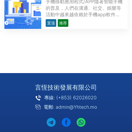
手機移動應用程式/APP隨著智能手機
的普及，人們在溝通、社交、娛樂等
活動中越來越依賴於手機app軟件
（app，英文application的簡稱，即
置顶
推荐
應用軟件，通常是指iPhone、安卓等
手機應用軟件）。手機軟件是通過分
析，設計，編碼，生成軟件，而手機
軟件是一種特殊的軟件。APP 的基本
分類根據手機使用的不同操···
言恆技術發展有限公司
專線: (+853) 62026020
電郵: admin@Yhtech.mo