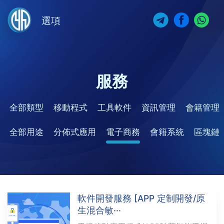
選項
服務
全部類型
移動程式
工具軟件
資訊管理
會籍管理
全部用途
分佈式應用
電子商務
會籍系統
區塊鏈
軟件開發服務 [APP 定制開發/原
生混合敏···