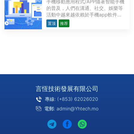
手機移動應用程式/APP隨著智能手機
的普及，人們在溝通、社交、娛樂等
活動中越來越依賴於手機app軟件
（app，英文application的簡稱，即
置顶
推荐
應用軟件，通常是指iPhone、安卓等
手機應用軟件）。手機軟件是通過分
析，設計，編碼，生成軟件，而手機
軟件是一種特殊的軟件。APP 的基本
分類根據手機使用的不同操···
言恆技術發展有限公司
專線: (+853) 62026020
電郵: admin@Yhtech.mo