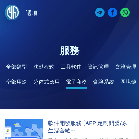
選項
服務
全部類型
移動程式
工具軟件
資訊管理
會籍管理
全部用途
分佈式應用
電子商務
會籍系統
區塊鏈
軟件開發服務 [APP 定制開發/原
生混合敏···