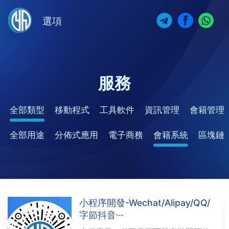
選項
服務
全部類型
移動程式
工具軟件
資訊管理
會籍管理
全部用途
分佈式應用
電子商務
會籍系統
區塊鏈
小程序開發-Wechat/Alipay/QQ/
字節抖音···