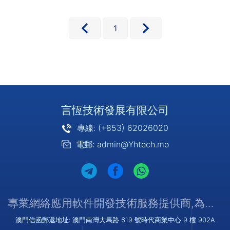
物干預不確定因素，簡化工作流程，
並確保無風險。行業應用簡介：政府
執行匿名的電子選舉，所有參與者和
1
···
言恆技術發展有限公司
專線: (+853) 62026020
電郵: admin@Yhtech.mo
專業網絡應用軟件開發技術服務提供商,為您提供優質/可靠的服務
澳門信函郵遞地址: 澳門南灣大馬路 619 號時代商業中心 9 樓 902A