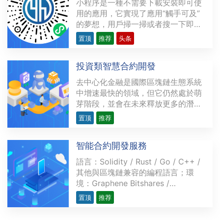
小程序是一種不需要下載安裝即可使
用的應用，它實現了應用“觸手可及”
的夢想，用戶掃一掃或者搜一下即可
打開應用。也體現了“用完即走”的理
置顶
推荐
头条
念，用戶不用關心是否安裝太多應用
的問題。應用將無處不在，隨時可
投資類智慧合約開發
用，但又無需安裝卸載。上圖為 言恆
科技 的微信小程序展示。支持小程序
去中心化金融是國際區塊鏈生態系統
的平台微信小程序···
中增速最快的領域，但它仍然處於萌
芽階段，並會在未來釋放更多的潛
力。越來越多的開發者研發複雜精密
置顶
推荐
的去中心化應用程序（dApps），為
金融領域提供各類用例，力求創造出
智能合約開發服務
現存金融服務的替代品。這些用例涉
及的範圍從簡單交易（如P2P支付）
語言：Solidity / Rust / Go / C++ /
到多方復雜的應用不等，比···
其他與區塊鏈兼容的編程語言；環
境：Graphene Bitshares /
Hyperledger / l3cos / TRON /
置顶
推荐
Ethereum / BSC優勢：實現簡單高
效的自動化的無人服務操作，避免人