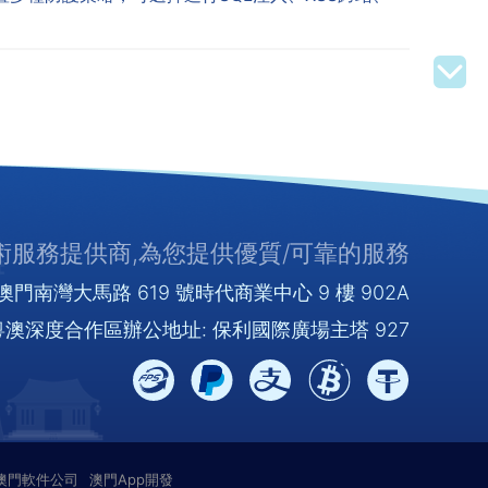
服務提供商,為您提供優質/可靠的服務
門南灣大馬路 619 號時代商業中心 9 樓 902A
澳深度合作區辦公地址: 保利國際廣場主塔 927
澳門軟件公司
澳門App開發