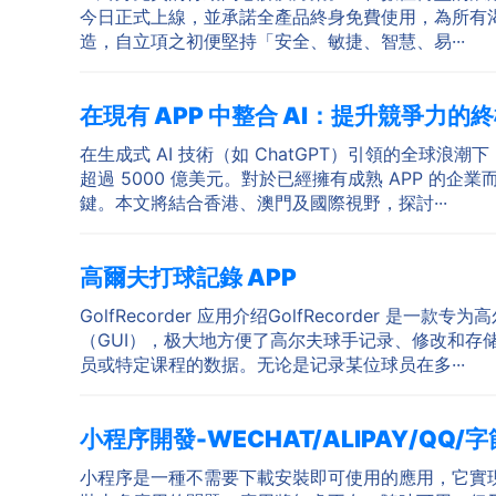
今日正式上線，並承諾全產品終身免費使用，為所有渴望
造，自立項之初便堅持「安全、敏捷、智慧、易···
在現有 APP 中整合 AI：提升競爭力的終極指
在生成式 AI 技術（如 ChatGPT）引領的全球浪
超過 5000 億美元。對於已經擁有成熟 APP 
鍵。本文將結合香港、澳門及國際視野，探討···
高爾夫打球記錄 APP
GolfRecorder 应用介绍GolfRecorde
（GUI），极大地方便了高尔夫球手记录、修改和存储
员或特定课程的数据。无论是记录某位球员在多···
小程序開發-WECHAT/ALIPAY/QQ/字
小程序是一種不需要下載安裝即可使用的應用，它實現