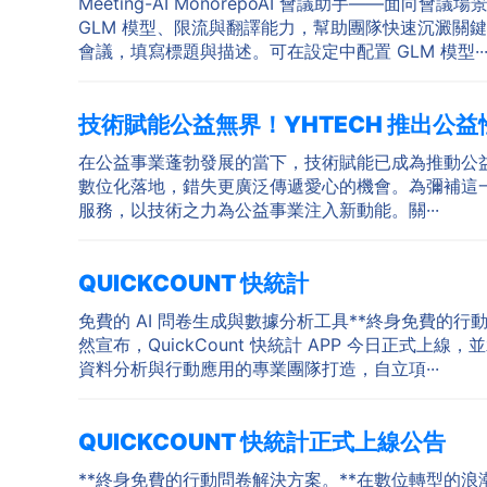
Meeting-AI MonorepoAI 會議助手—
GLM 模型、限流與翻譯能力，幫助團隊快速沉澱關鍵資訊與結論。
會議，填寫標題與描述。可在設定中配置 GLM 模型··
技術賦能公益無界！YHTECH 推出公益性
在公益事業蓬勃發展的當下，技術賦能已成為推動公
數位化落地，錯失更廣泛傳遞愛心的機會。為彌補這一缺
服務，以技術之力為公益事業注入新動能。關···
QUICKCOUNT 快統計
免費的 AI 問卷生成與數據分析工具**終身免費
然宣布，QuickCount 快統計 APP 今日正式
資料分析與行動應用的專業團隊打造，自立項···
QUICKCOUNT 快統計正式上線公告
**終身免費的行動問卷解決方案。**在數位轉型的浪潮