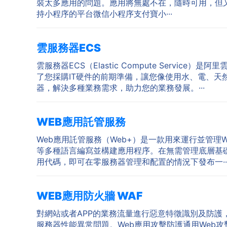
裝太多應用的問題。應用將無處不在，隨時可用，但又無需
持小程序的平台微信小程序支付寶小···
雲服務器ECS
雲服務器ECS（Elastic Compute Service）
了您採購IT硬件的前期準備，讓您像使用水、電、天
器，解決多種業務需求，助力您的業務發展。···
WEB應用託管服務
Web應用託管服務（Web+）是一款用來運行並管理Web類、
等多種語言編寫並構建應用程序。在無需管理底層基
用代碼，即可在零服務器管理和配置的情況下發布一··
WEB應用防火牆 WAF
對網站或者APP的業務流量進行惡意特徵識別及防
服務器性能異常問題。Web應用攻擊防護通用Web攻