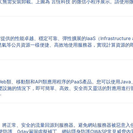
安裝卸載。上圖為 言恆科技 的微信小程序展示。請使用微信或 W
是阿里雲提供的性能卓越、穩定可靠、彈性擴展的IaaS（Infrastructur
然氣等公共資源一樣便捷、高效地使用服務器，實現計算資源的
移動類和API類應用程序的PaaS產品。您可以使用Java、Python
礎設施的情況下，即可簡單、高效、安全而又靈活的對應用進行
·
護，將正常、安全的流量回源到服務器。避免網站服務器被惡意入
擊防護、0day漏洞虛擬補丁、網站隱身防護OWASP常見威脅內