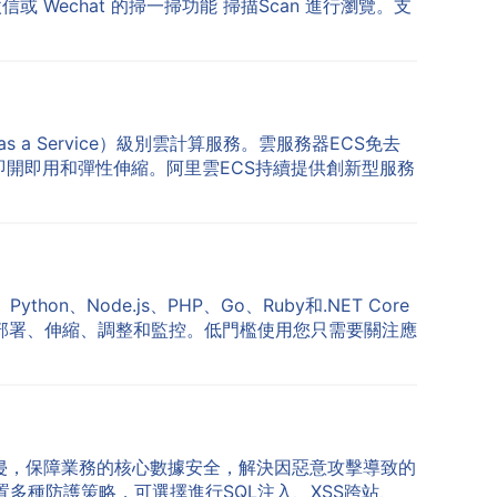
echat 的掃一掃功能 掃描Scan 進行瀏覽。支
e as a Service）級別雲計算服務。雲服務器ECS免去
即開即用和彈性伸縮。阿里雲ECS持續提供創新型服務
、Node.js、PHP、Go、Ruby和.NET Core
部署、伸縮、調整和監控。低門檻使用您只需要關注應
侵，保障業務的核心數據安全，解決因惡意攻擊導致的
置多種防護策略，可選擇進行SQL注入、XSS跨站、