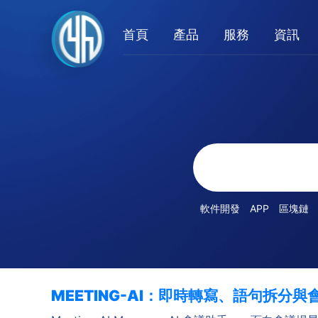
首頁
產品
服務
資訊
軟件開發
APP
區塊鏈
MEETING-AI：即時轉寫、語句拆分與會