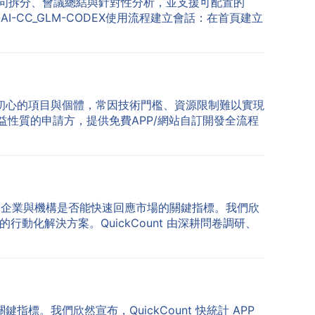
件流、語句拆分、會議總結與針對性分析，並支援可配置的
ng-AI-CC_GLM-CODEX使用流程建立會話：在首頁建立
初心的項目與個體，常因技術門檻、資源限制難以實現
益性質的申請方，提供免費APP/網站自訂開發全流程
成為企業與機構是否能快速回應市場的關鍵指標。我們欣
行動化解決方案。QuickCount 由深耕問卷調研、
。我們欣然宣布，QuickCount 快統計 APP