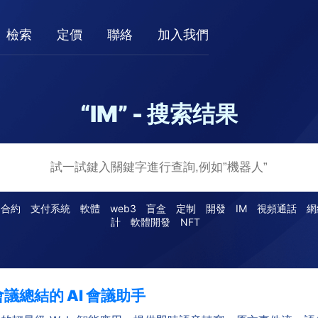
檢索
定價
聯絡
加入我們
“IM” - 搜索结果
合約
支付系統
軟體
web3
盲盒
定制
開發
IM
視頻通話
網
計
軟體開發
NFT
議總結的 AI 會議助手