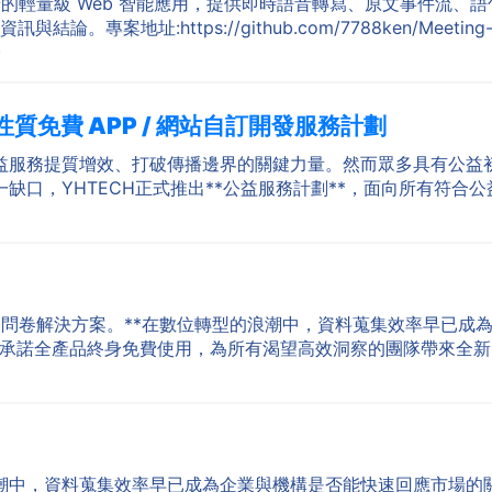
—面向會議場景的輕量級 Web 智能應用，提供即時語音轉寫、原文事
專案地址:https://github.com/7788ken/Meeti
·
質免費 APP / 網站自訂開發服務計劃
益服務提質增效、打破傳播邊界的關鍵力量。然而眾多具有公益
口，YHTECH正式推出**公益服務計劃**，面向所有符合公
的行動問卷解決方案。**在數位轉型的浪潮中，資料蒐集效率早已
上線，並承諾全產品終身免費使用，為所有渴望高效洞察的團隊帶來全新的
中，資料蒐集效率早已成為企業與機構是否能快速回應市場的關鍵指標