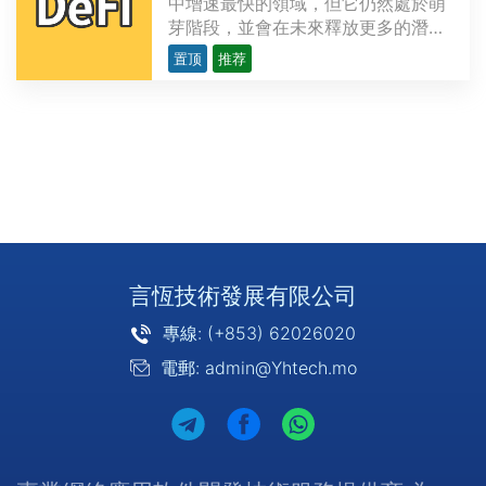
中增速最快的領域，但它仍然處於萌
芽階段，並會在未來釋放更多的潛
力。越來越多的開發者研發複雜精密
置顶
推荐
的去中心化應用程序（dApps），為
金融領域提供各類用例，力求創造出
現存金融服務的替代品。這些用例涉
及的範圍從簡單交易（如P2P支付）
到多方復雜的應用不等，比···
言恆技術發展有限公司
專線: (+853) 62026020
電郵: admin@Yhtech.mo