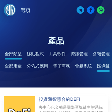
選項
產品
全部類型
移動程式
工具軟件
資訊管理
會籍管理
全部用途
分佈式應用
電子商務
會籍系統
區塊鏈
投資類智慧合約DEFI
去中心化金融是國際區塊鏈生態系統