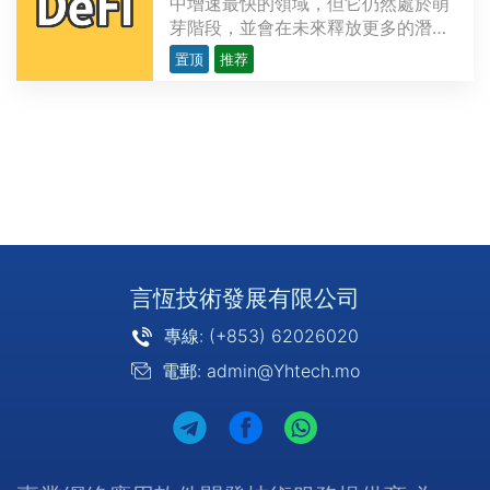
中增速最快的領域，但它仍然處於萌
芽階段，並會在未來釋放更多的潛
力。越來越多的開發者研發複雜精密
置顶
推荐
的去中心化應用程序（dApps），為
金融領域提供各類用例，力求創造出
現存金融服務的替代品。這些用例涉
及的範圍從簡單交易（如P2P支付）
到多方復雜的應用不等，比···
言恆技術發展有限公司
專線: (+853) 62026020
電郵: admin@Yhtech.mo