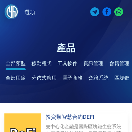
選項
產品
全部類型
移動程式
工具軟件
資訊管理
會籍管理
全部用途
分佈式應用
電子商務
會籍系統
區塊鏈
投資類智慧合約DEFI
去中心化金融是國際區塊鏈生態系統