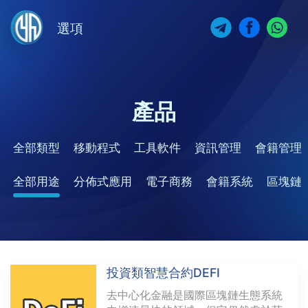
選項
產品
全部類型
移動程式
工具軟件
資訊管理
會籍管理
全部用途
分佈式應用
電子商務
會籍系統
區塊鏈
投資類智慧合約DEFI
去中心化金融是國際區塊鏈生態系統