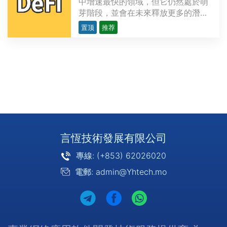
中增速最快的領域，但它仍然處於萌
芽階段，並會在未來釋放更多的潛
力。越來越多的開發者研發複雜精密
置顶
推荐
的去中心化應用程序（dApps），為
金融領域提供各類用例，力求創造出
現存金融服務的替代品。這些用例涉
及的範圍從簡單交易（如P2P支付）
到多方復雜的應用不等，比···
言恆技術發展有限公司
專線: (+853) 62026020
電郵: admin@Yhtech.mo