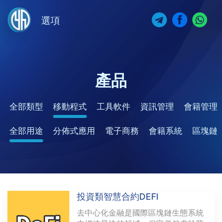
選項
產品
全部類型
移動程式
工具軟件
資訊管理
會籍管理
全部用途
分佈式應用
電子商務
會籍系統
區塊鏈
投資類智慧合約DEFI
去中心化金融是國際區塊鏈生態系統