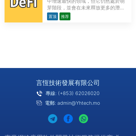
中增速最快的領域，但它仍然處於萌
芽階段，並會在未來釋放更多的潛
力。越來越多的開發者研發複雜精密
置顶
推荐
的去中心化應用程序（dApps），為
金融領域提供各類用例，力求創造出
現存金融服務的替代品。這些用例涉
及的範圍從簡單交易（如P2P支付）
到多方復雜的應用不等，比···
言恆技術發展有限公司
專線: (+853) 62026020
電郵: admin@Yhtech.mo