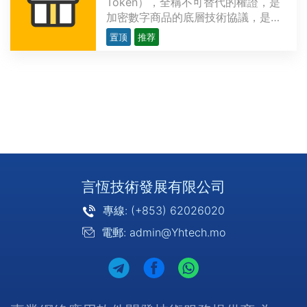
Token），全稱不可替代的權證，是
加密數字商品的底層技術協議，是以
區塊鏈技術為底層，用來表示數字作
置顶
推荐
品的唯一性，並可以永久存儲，具有
去中心化、不可複制、不可分割、不
可偽造的特點，但又極具流動性。和
虛擬貨幣不同，NFT有真實的數字內
容作為價值支撐，且不具有···
言恆技術發展有限公司
專線: (+853) 62026020
電郵: admin@Yhtech.mo