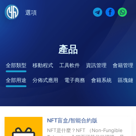
選項
產品
全部類型
移動程式
工具軟件
資訊管理
會籍管理
全部用途
分佈式應用
電子商務
會籍系統
區塊鏈
NFT盲盒/智能合約版
NFT是什麼？NFT （Non-Fungible