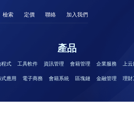
檢索
定價
聯絡
加入我們
產品
動程式
工具軟件
資訊管理
會籍管理
企業服務
上云
佈式應用
電子商務
會籍系統
區塊鏈
金融管理
理財