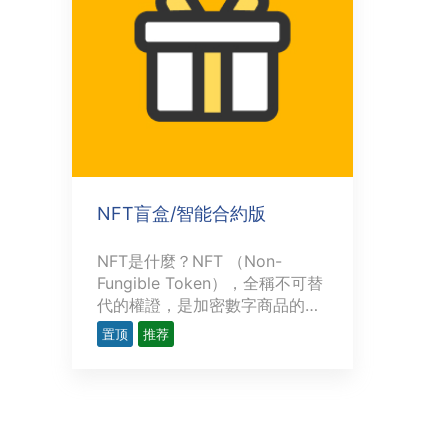
NFT盲盒/智能合約版
NFT是什麼？NFT （Non-
Fungible Token），全稱不可替
代的權證，是加密數字商品的底
層技術協議，是以區塊鏈技術為
置顶
推荐
底層，用來表示數字作品的唯一
性，並可以永久存儲，具有去中
心化、不可複制、不可分割、不
可偽造的特點，但又極具流動
性。和虛擬貨幣不同，NFT有真