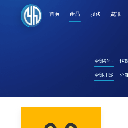
首頁
產品
服務
資訊
全部類型
移
全部用途
分