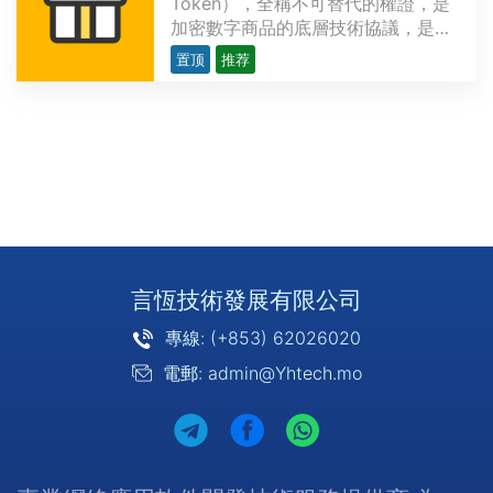
Token），全稱不可替代的權證，是
加密數字商品的底層技術協議，是以
區塊鏈技術為底層，用來表示數字作
置顶
推荐
品的唯一性，並可以永久存儲，具有
去中心化、不可複制、不可分割、不
可偽造的特點，但又極具流動性。和
虛擬貨幣不同，NFT有真實的數字內
容作為價值支撐，且不具有···
言恆技術發展有限公司
專線: (+853) 62026020
電郵: admin@Yhtech.mo