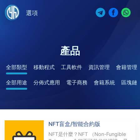
選項
產品
全部類型
移動程式
工具軟件
資訊管理
會籍管理
全部用途
分佈式應用
電子商務
會籍系統
區塊鏈
NFT盲盒/智能合約版
NFT是什麼？NFT （Non-Fungible