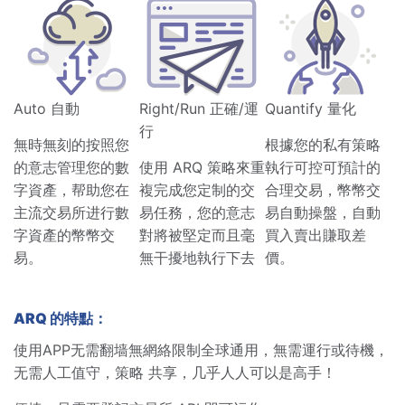
Auto 自動
Right/Run 正確/運
Quantify 量化
行
無時無刻的按照您
根據您的私有策略
的意志管理您的數
使用 ARQ 策略來重
執行可控可預計的
字資產，帮助您在
複完成您定制的交
合理交易，幣幣交
主流交易所进行數
易任務，您的意志
易自動操盤，自動
字資產的幣幣交
對將被堅定而且毫
買入賣出賺取差
易。
無干擾地執行下去
價。
ARQ 的特點：
使用APP无需翻墙無網絡限制全球通用，無需運行或待機，
无需人工值守，策略 共享，几乎人人可以是高手！