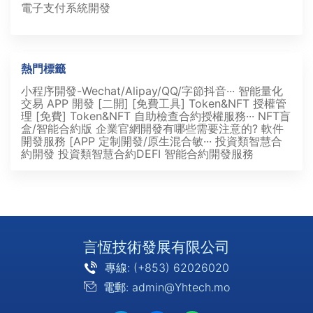
電子支付系統開發
熱門標籤
小程序開發-Wechat/Alipay/QQ/字節抖音···
智能量化
交易 APP 開發 [二開]
[免費工具] Token&NFT 授權管
理
[免費] Token&NFT 自助檢查合約授權服務···
NFT盲
盒/智能合約版
企業官網開發有哪些需要注意的?
軟件
開發服務 [APP 定制開發/原生混合敏···
投資類智慧合
約開發
投資類智慧合約DEFI
智能合約開發服務
言恆技術發展有限公司
專線: (+853) 62026020
電郵: admin@Yhtech.mo