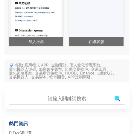
加入社群
在線客服
移動 應用程式 APP
,
金融理財
,
個人量化管理系統
,
量化機器人源碼
,
加密數字貨幣
,
自動交易軟件
,
交易工具
,
量化策略系統
,
交易所對接軟件
,
HUOBI
,
Binance
,
自動執行
,
交易機器人
,
交易腳本
,
軟件開發
,
APP定制開發
,
熱門資訊
DDoS防護