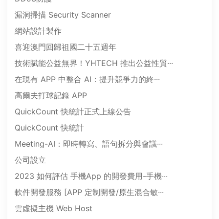
漏洞掃描 Security Scanner
網站設計製作
喜迎澳門回歸祖國二十五週年
技術賦能公益無界！YHTECH 推出公益性質···
在現有 APP 中整合 AI：提升競爭力的終···
高爾夫打球記錄 APP
QuickCount 快統計正式上線公告
QuickCount 快統計
Meeting-AI：即時轉寫、語句拆分與會議···
公司設立
2023 如何評估 手機App 的開發費用-手機···
軟件開發服務 [APP 定制開發/原生混合敏···
雲虛擬主機 Web Host