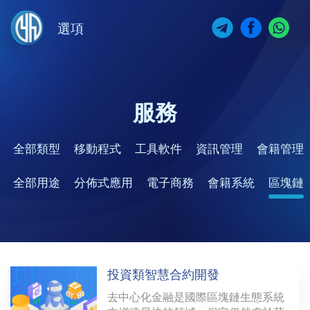
選項
服務
全部類型
移動程式
工具軟件
資訊管理
會籍管理
全部用途
分佈式應用
電子商務
會籍系統
區塊鏈
投資類智慧合約開發
去中心化金融是國際區塊鏈生態系統