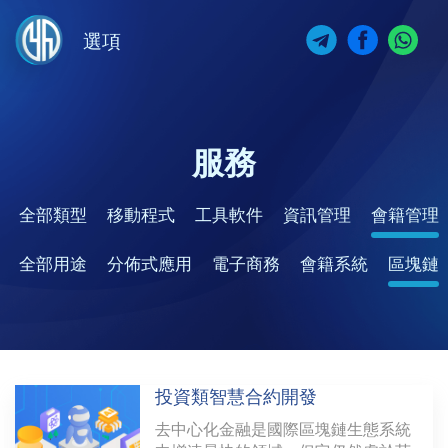
選項
服務
全部類型
移動程式
工具軟件
資訊管理
會籍管理
全部用途
分佈式應用
電子商務
會籍系統
區塊鏈
投資類智慧合約開發
去中心化金融是國際區塊鏈生態系統