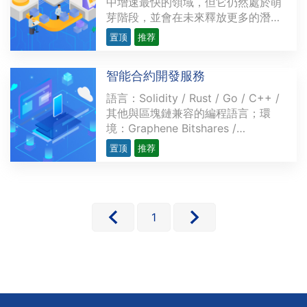
中增速最快的領域，但它仍然處於萌
芽階段，並會在未來釋放更多的潛
力。越來越多的開發者研發複雜精密
置顶
推荐
的去中心化應用程序（dApps），為
金融領域提供各類用例，力求創造出
智能合約開發服務
現存金融服務的替代品。這些用例涉
及的範圍從簡單交易（如P2P支付）
語言：Solidity / Rust / Go / C++ /
到多方復雜的應用不等，比···
其他與區塊鏈兼容的編程語言；環
境：Graphene Bitshares /
Hyperledger / l3cos / TRON /
置顶
推荐
Ethereum / BSC優勢：實現簡單高
效的自動化的無人服務操作，避免人
物干預不確定因素，簡化工作流程，
並確保無風險。行業應用簡介：政府
執行匿名的電子選舉，所有參與者和
1
···