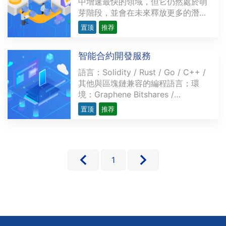
中增速最快的領域，但它仍然處於萌
芽階段，並會在未來釋放更多的潛
力。越來越多的開發者研發複雜精密
置顶
推荐
的去中心化應用程序（dApps），為
金融領域提供各類用例，力求創造出
智能合約開發服務
現存金融服務的替代品。這些用例涉
及的範圍從簡單交易（如P2P支付）
語言：Solidity / Rust / Go / C++ /
到多方復雜的應用不等，比···
其他與區塊鏈兼容的編程語言；環
境：Graphene Bitshares /
Hyperledger / l3cos / TRON /
置顶
推荐
Ethereum / BSC優勢：實現簡單高
效的自動化的無人服務操作，避免人
物干預不確定因素，簡化工作流程，
並確保無風險。行業應用簡介：政府
執行匿名的電子選舉，所有參與者和
1
···