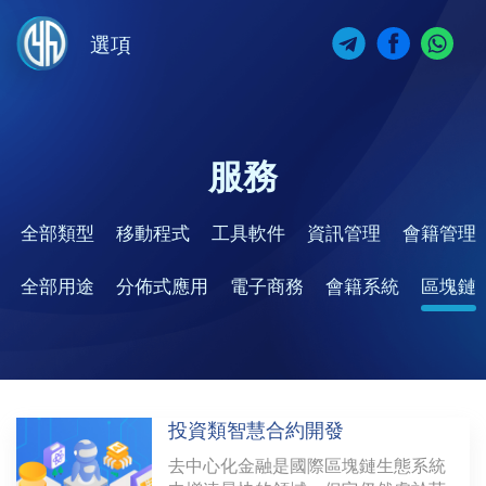
選項
服務
全部類型
移動程式
工具軟件
資訊管理
會籍管理
全部用途
分佈式應用
電子商務
會籍系統
區塊鏈
投資類智慧合約開發
去中心化金融是國際區塊鏈生態系統