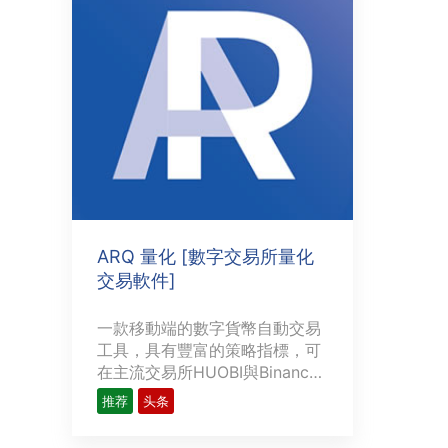
實的
https://www.tokensafer.com/
語言：英文、簡體中文，繁體中
不具有·
文# 操作說明：## 僅查···
ARQ 量化 [數字交易所量化
交易軟件]
一款移動端的數字貨幣自動交易
工具，具有豐富的策略指標，可
在主流交易所HUOBI與Binance
上不間斷自動執行交易--區塊鏈
推荐
头条
數字資產交易所量化交易軟件，
實時不間斷24小時的策略性交