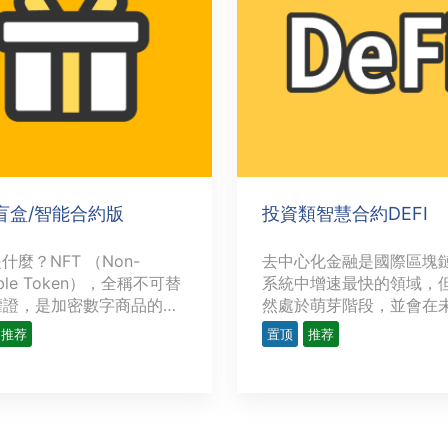
T盲盒/智能合約版
投資類智慧合約DEFI
是什麼？NFT （Non-
去中心化金融是國際區塊
ible Token），全稱不可替
系統中增速最快的領域，
權證，是加密數字商品的底
然處於萌芽階段，並會在
術協議，是以區塊鏈技術為
放更多的潛力。越來越多
推荐
置顶
推荐
，用來表示數字作品的唯一
者研發複雜精密的去中心
並可以永久存儲，具有去中
程序（dApps），為金融
、不可複制、不可分割、不
供各類用例，力求創造出
造的特點，但又極具流動
融服務的替代品。這些用
虛擬貨幣不同，NFT有真
的範圍從簡單交易（如P2