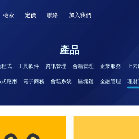
檢索
定價
聯絡
加入我們
產品
動程式
工具軟件
資訊管理
會籍管理
企業服務
上云
佈式應用
電子商務
會籍系統
區塊鏈
金融管理
理財