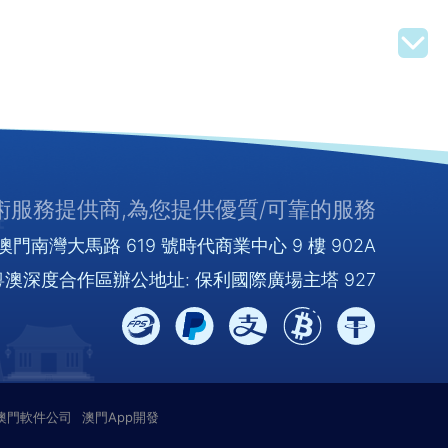
服務提供商,為您提供優質/可靠的服務
門南灣大馬路 619 號時代商業中心 9 樓 902A
澳深度合作區辦公地址: 保利國際廣場主塔 927
澳門軟件公司
澳門App開發