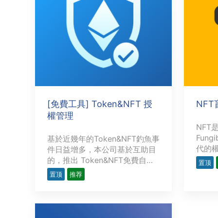
[免費工具] Token&NFT 授
NF
權管理
NFT
Fung
基於近幾年的Token&NFT釣魚事
代的
件日益增多，本公司基於互助目
層技
的，推出 Token&NFT免費自查
置顶
底層
工具，並可透過 MeatMask 進
置顶
推荐
性，
行自助解除授權。申明：該工具
心化
不會記錄任何信息，查詢所使用
可偽
的數據均來自於鏈上數據。
性。和
URL：