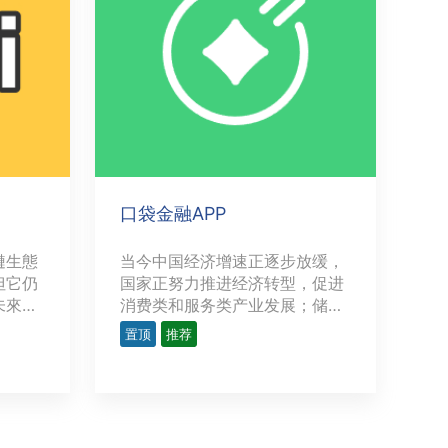
口袋金融APP
鏈生態
当今中国经济增速正逐步放缓，
但它仍
国家正努力推进经济转型，促进
未來釋
消费类和服务类产业发展；储蓄
的開發
率降低，存款利息不足以弥补物
置顶
推荐
化應用
价上涨的损失，存款实际价值在
領域提
缩水，以推动存款进入金融市场
現存金
和消费市场，大量存款涌向金融
例涉及
产品，促进金融行业快速多样化
P支
发展。