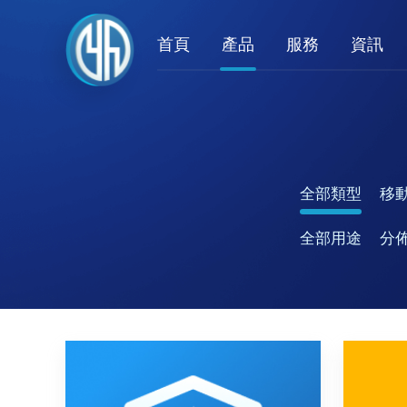
首頁
產品
服務
資訊
全部類型
移
全部用途
分