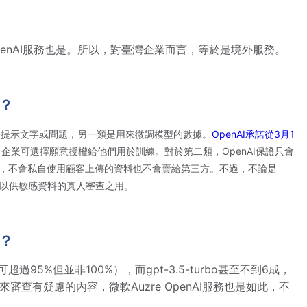
 OpenAI服務也是。所以，對臺灣企業而言，等於是境外服務。
？
入的提示文字或問題，另一類是用來微調模型的數據。
OpenAI承諾從3月1
企業可選擇願意授權給他們用於訓練。對於第二類，OpenAI保證只會
政策，不會私自使用顧客上傳的資料也不會賣給第三方。不過，不論是
天，以供敏感資料的真人審查之用。
？
95%但並非100%），而gpt-3.5-turbo甚至不到6成，
審查有疑慮的內容，微軟Auzre OpenAI服務也是如此，不