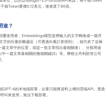
單位，以對話用的gpt-3.5-turbo的API來說，每千個Token
千個Token要價0.12美元，後者貴了60倍。
麼用途？
來回覆使用者，Embeddings模型是將輸入的文字轉換成一個浮
，當兩段文字的向量距離越近（可透過向量計算得到），就代表了這兩
一篇文章中的位置，或從一批文章找出最相關者）、分類用途
出中一篇文章最相關的幾個關鍵詞）等。摩根士丹利財管公司
產。
3.5或GPT-4的本地端部署，企業只能將資料上傳到雲端API。透過
I呼叫來使用，無法下載部署。