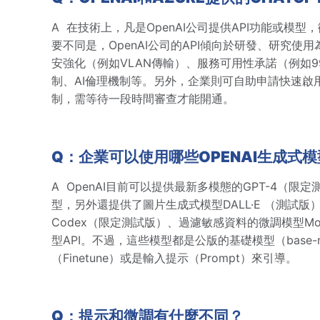
A
在技術上，凡是OpenAI公司提供API功能或模型，
要不同是，OpenAI公司的API傾向於研發、研究使
安強化（例如VLAN傳輸）、服務可用性承諾（例如9
制、AI倫理機制等。另外，企業則可自助申請快速啟用Ope
制，需等待一段時間審查才能開通。
Q：企業可以使用哪些OPENAI生成式
A
OpenAI目前可以提供最新多模態的GPT-4（限定測
型，另外還提供了圖片生成式模型DALL·E （測試版
Codex（限定測試版）、過濾敏感資料的微調模型Mode
型API。不過，這些模型都是公版的基礎模型（base
（Finetune）或是輸入提示（Prompt）來引導。
Q：提示和微調有什麼不同？