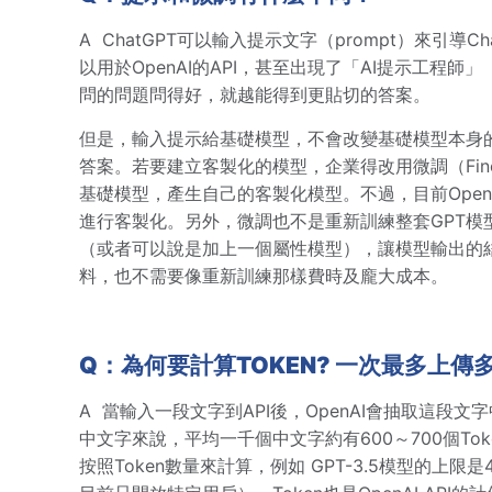
A
ChatGPT可以輸入提示文字（prompt）來引
以用於OpenAI的API，甚至出現了「AI提示工程師」（
問的問題問得好，就越能得到更貼切的答案。
但是，輸入提示給基礎模型，不會改變基礎模型本身
答案。若要建立客製化的模型，企業得改用微調（Fine
基礎模型，產生自己的客製化模型。不過，目前OpenAI
進行客製化。另外，微調也不是重新訓練整套GPT
（或者可以說是加上一個屬性模型），讓模型輸出的
料，也不需要像重新訓練那樣費時及龐大成本。
Q：為何要計算TOKEN? 一次最多上傳
A
當輸入一段文字到API後，OpenAI會抽取這段
中文字來說，平均一千個中文字約有600～700個Tok
按照Token數量來計算，例如 GPT-3.5模型的上限是