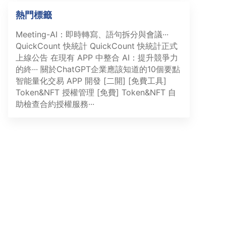
熱門標籤
Meeting-AI：即時轉寫、語句拆分與會議···
QuickCount 快統計
QuickCount 快統計正式
上線公告
在現有 APP 中整合 AI：提升競爭力
的終···
關於ChatGPT企業應該知道的10個要點
智能量化交易 APP 開發 [二開]
[免費工具]
Token&NFT 授權管理
[免費] Token&NFT 自
助檢查合約授權服務···