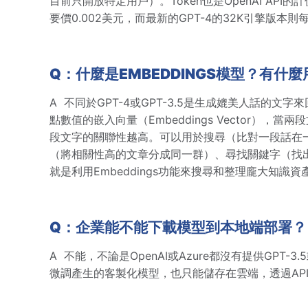
目前只開放特定用戶）。Token也是OpenAI API的計價
要價0.002美元，而最新的GPT-4的32K引擎版本則每
Q：什麼是EMBEDDINGS模型？有什
A
不同於GPT-4或GPT-3.5是生成媲美人話的文字
點數值的嵌入向量（Embeddings Vector）
段文字的關聯性越高。可以用於搜尋（比對一段話在
（將相關性高的文章分成同一群）、尋找關鍵字（找
就是利用Embeddings功能來搜尋和整理龐大知識資
Q：企業能不能下載模型到本地端部署？
A
不能，不論是OpenAI或Azure都沒有提供GPT-
微調產生的客製化模型，也只能儲存在雲端，透過AP