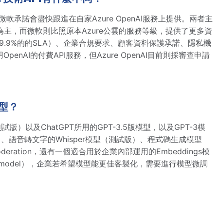
微軟承諾會盡快跟進在自家Azure OpenAI服務上提供。兩者主
用為主，而微軟則比照原本Azure公雲的服務等級，提供了更多資
9.9%的的SLA）、企業合規要求、顧客資料保護承諾、隱私機
nAI的付費API服務，但Azure OpenAI目前則採審查申請
模型？
試版）以及ChatGPT所用的GPT-3.5版模型，以及GPT-3模
）、語音轉文字的Whisper模型（測試版）、程式碼生成模型
ration，還有一個適合用於企業內部運用的Embeddings模
-model），企業若希望模型能更佳客製化，需要進行模型微調