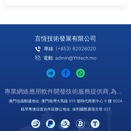
言恆技術發展有限公司
專線: (+853) 62026020
電郵: admin@Yhtech.mo
專業網絡應用軟件開發技術服務提供商,為您提供優質/可靠的服務
澳門信函郵遞地址: 澳門南灣大馬路 619 號時代商業中心 9 樓 902A
橫琴粵澳深度合作區辦公地址: 保利國際廣場主塔 927