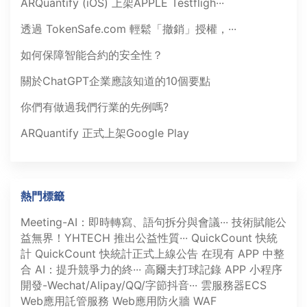
ARQuantify (iOS) 上架APPLE Testfligh···
透過 TokenSafe.com 輕鬆「撤銷」授權，···
如何保障智能合約的安全性？
關於ChatGPT企業應該知道的10個要點
你們有做過我們行業的先例嗎?
ARQuantify 正式上架Google Play
熱門標籤
Meeting-AI：即時轉寫、語句拆分與會議···
技術賦能公
益無界！YHTECH 推出公益性質···
QuickCount 快統
計
QuickCount 快統計正式上線公告
在現有 APP 中整
合 AI：提升競爭力的終···
高爾夫打球記錄 APP
小程序
開發-Wechat/Alipay/QQ/字節抖音···
雲服務器ECS
Web應用託管服務
Web應用防火牆 WAF